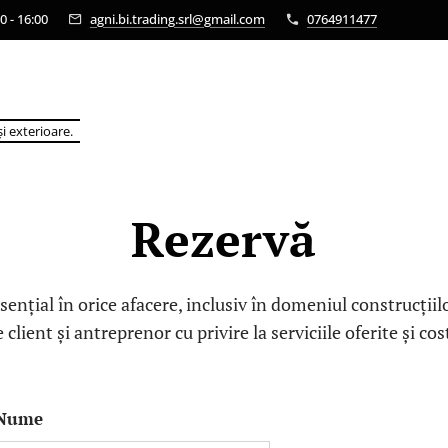
0 - 16:00
agni.bi.trading.srl@gmail.com
0764911477
i exterioare.
Rezervă
ențial în orice afacere, inclusiv în domeniul construcțiilo
 client și antreprenor cu privire la serviciile oferite și cos
Nume