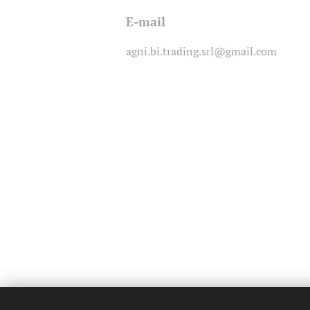
E-mail
agni.bi.trading.srl@gmail.com