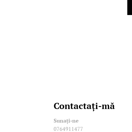
Contactați-mă
Sunați-ne
0764911477