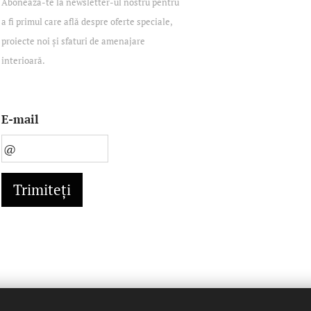
Abonează-te la newsletter-ul nostru pentru
a fi primul care află despre oferte speciale,
proiecte noi și sfaturi de amenajare
interioară.
E-mail
Trimiteți